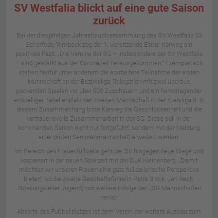
SV Westfalia blickt auf eine gute Saison
zurück
Bei der diesjährigen Jahreshauptversammlung des SV Westfalia 03
Scherfede/Rimbeck zog der 1. Vorsitzende Elmar Karweg ein
positives Fazit: „Die Vereine der SG – insbesondere der SV Westfalia
– sind gestärkt aus der Coronazeit herausgekommen.“ Exemplarisch
stehen hierfür unter anderem die erarbeitete Teilnahme der ersten
Mannschaft an der Bezirksliga-Relegation mit zwei überaus
packenden Spielen vor über 500 Zuschauern und ein hervorragender
einstelliger Tabellenplatz der zweiten Mannschaft in der Kreisliga B. In
diesem Zusammenhang lobte Karweg die Geschlossenheit und die
vertrauensvolle Zusammenarbeit in der SG. Diese soll in der
kommenden Saison nicht nur fortgeführt, sondern mit der Meldung
einer dritten Seniorenmannschaft erweitert werden.
Im Bereich des Frauenfußballs geht der SV hingegen neue Wege und
kooperiert in der neuen Spielzeit mit der DJK Kleinenberg. „Damit
möchten wir unseren Frauen eine gute fußballerische Perspektive
bieten“, so die zweite Geschäftsführerin Petra Block. Jan Rech,
Abteilungsleiter Jugend, hob weitere Erfolge der JSG Mannschaften
hervor.
Abseits des Fußballplatzes ist dem Verein der weitere Ausbau zum