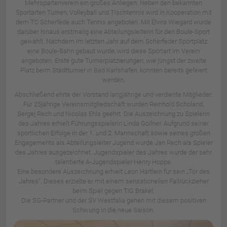
Mehrspartenverein ein großes Anliegen: Neben den bekannten
Sportarten Turnen, Volleyball und Tischtennis wird in Kooperation mit
dem TC Scherfede auch Tennis angeboten. Mit Elvira Wiegard wurde
darüber hinaus erstmalig eine Abteilungsleiterin für den Boule-Sport
gewählt. Nachdem im letzten Jahr auf dem Scherfeder Sportplatz
eine Boule-Bahn gebaut wurde, wird diese Sportart im Verein
angeboten. Erste gute Turnierplatzierungen, wie jüngst der zweite
Platz beim Stadtturnier in Bad Karlshafen, konnten bereits gefeiert
werden.
Abschließend ehrte der Vorstand langjährige und verdiente Mitglieder:
Für 25jährige Vereinsmitgliedschaft wurden Reinhold Scholand,
Sergej Rech und Nicolas Ehls geehrt. Die Auszeichnung zu Spielerin
des Jahres erhielt Führungsspielerin Linda Göllner. Aufgrund seiner
sportlichen Erfolge in der 1. und 2. Mannschaft sowie seines großen
Engagements als Abteilungsleiter Jugend wurde Jan Rech als Spieler
des Jahres ausgezeichnet. Jugendspieler des Jahres wurde der sehr
talentierte A-Jugendspieler Henry Hoppe.
Eine besondere Auszeichnung erhielt Leon Härtlein für sein „Tor des
Jahres“. Dieses erzielte er mit einem sensationellen Fallrückzieher
beim Spiel gegen TIG Brakel.
Die SG-Partner und der SV Westfalia gehen mit diesem positiven
Schwung in die neue Saison.