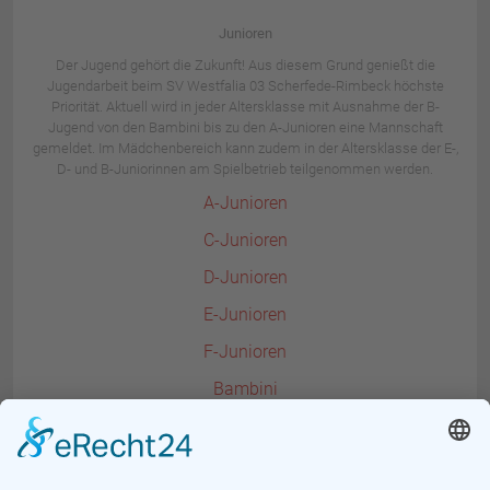
Junioren
Der Jugend gehört die Zukunft! Aus diesem Grund genießt die
Jugendarbeit beim SV Westfalia 03 Scherfede-Rimbeck höchste
Priorität. Aktuell wird in jeder Altersklasse mit Ausnahme der B-
Jugend von den Bambini bis zu den A-Junioren eine Mannschaft
gemeldet. Im Mädchenbereich kann zudem in der Altersklasse der E-,
D- und B-Juniorinnen am Spielbetrieb teilgenommen werden.
A-Junioren
C-Junioren
D-Junioren
E-Junioren
F-Junioren
Bambini
B-Juniorinnen