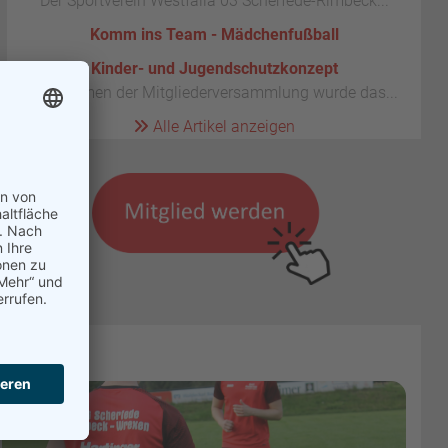
Der Sportverein Westfalia 03 Scherfede-Rimbeck...
Komm ins Team - Mädchenfußball
Kinder- und Jugendschutzkonzept
Im Rahmen der Mitgliederversammlung wurde das...
Alle Artikel anzeigen